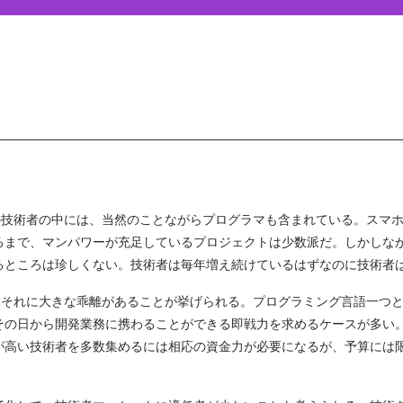
の技術者の中には、当然のことながらプログラマも含まれている。スマ
まで、マンパワーが充足しているプロジェクトは少数派だ。しかしなが
るところは珍しくない。技術者は毎年増え続けているはずなのに技術者
ぶそれに大きな乖離があることが挙げられる。プログラミング言語一つ
その日から開発業務に携わることができる即戦力を求めるケースが多い
が高い技術者を多数集めるには相応の資金力が必要になるが、予算には