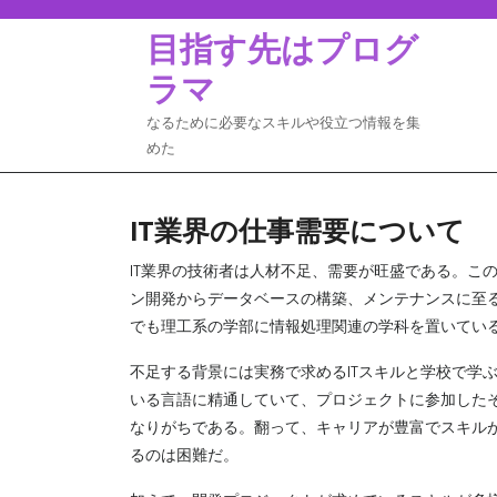
Skip
to
目指す先はプログ
content
ラマ
なるために必要なスキルや役立つ情報を集
めた
IT業界の仕事需要について
IT業界の技術者は人材不足、需要が旺盛である。こ
ン開発からデータベースの構築、メンテナンスに至る
でも理工系の学部に情報処理関連の学科を置いてい
不足する背景には実務で求めるITスキルと学校で学
いる言語に精通していて、プロジェクトに参加した
なりがちである。翻って、キャリアが豊富でスキル
るのは困難だ。