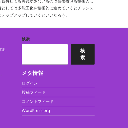
を習得しても需要が少ないものは技術者側も積極的に
者としては多能工化を積極的に進めていくとチャンス
ステップアップしていくといいだろう。
検索
不足
検
索
メタ情報
ん。
ログイン
投稿フィード
コメントフィード
WordPress.org